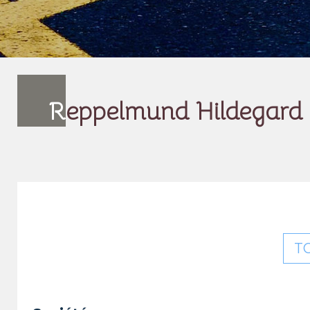
R
eppelmund Hildegard
T