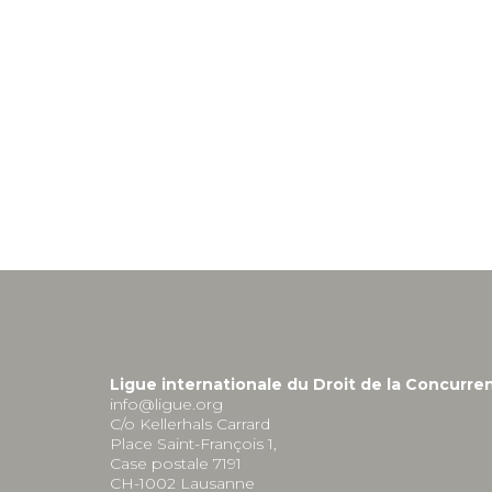
Ligue internationale du Droit de la Concurre
info@ligue.org
C/o Kellerhals Carrard
Place Saint-François 1,
Case postale 7191
CH-1002 Lausanne