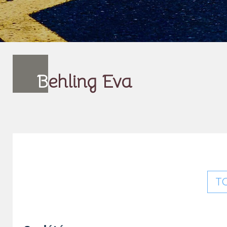
B
ehling Eva
T