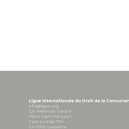
Ligue internationale du Droit de la Concurre
info@ligue.org
C/o Kellerhals Carrard
Place Saint-François 1,
Case postale 7191
CH-1002 Lausanne