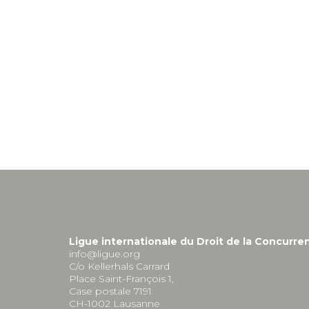
Ligue internationale du Droit de la Concurre
info@ligue.org
C/o Kellerhals Carrard
Place Saint-François 1,
Case postale 7191
CH-1002 Lausanne