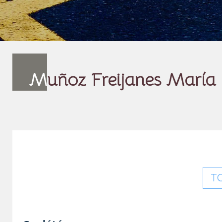
M
uñoz Freijanes María
T