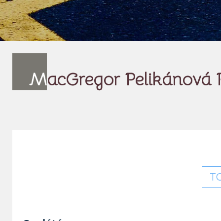
M
acGregor Pelikánová
T