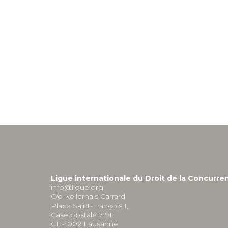
Ligue internationale du Droit de la Concurre
info@ligue.org
C/o Kellerhals Carrard
Place Saint-François 1,
Case postale 7191
CH-1002 Lausanne