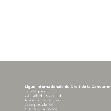
Ligue internationale du Droit de la Concurre
info@ligue.org
C/o Kellerhals Carrard
Place Saint-François 1,
Case postale 7191
CH-1002 Lausanne