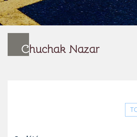
C
huchak Nazar
T