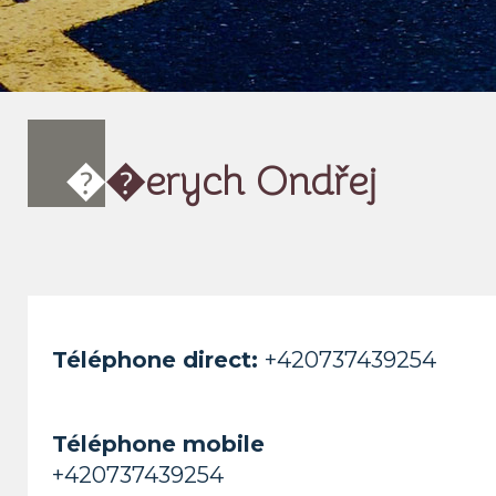
�
�erych Ondřej
Téléphone direct:
+420737439254
Téléphone mobile
+420737439254